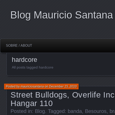
Blog Mauricio Santana
SOBRE / ABOUT
hardcore
All posts tagged hardcore
Posted by
mauriciosantana
on
December 15, 2010
Street Bulldogs, Overlife In
Hangar 110
Posted in:
Blog
. Tagged:
banda
,
Besouros
,
br