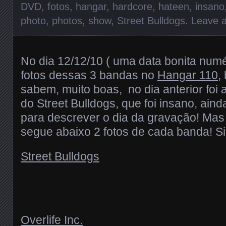
DVD
,
fotos
,
hangar
,
hardcore
,
hateen
,
insano
photo
,
photos
,
show
,
Street Bulldogs
.
Leave 
No dia 12/12/10 ( uma data bonita numér
fotos dessas 3 bandas no
Hangar 110
,
sabem, muito boas, no dia anterior fo
do Street Bulldogs, que foi insano, aind
para descrever o dia da gravação! Mas
segue abaixo 2 fotos de cada banda! S
Street Bulldogs
Overlife Inc.