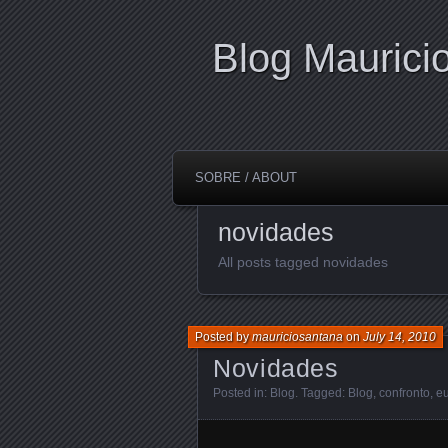
Blog Maurici
SOBRE / ABOUT
novidades
All posts tagged novidades
Posted by
mauriciosantana
on
July 14, 2010
Novidades
Posted in:
Blog
. Tagged:
Blog
,
confronto
,
e