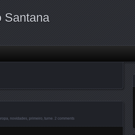
o Santana
uropa
,
novidades
,
primeiro
,
turne
.
2 comments