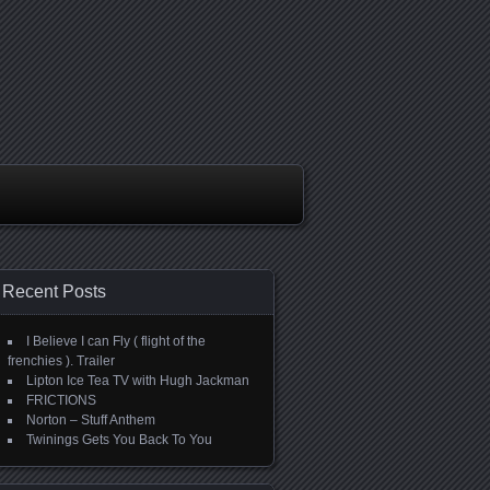
Recent Posts
I Believe I can Fly ( flight of the
frenchies ). Trailer
Lipton Ice Tea TV with Hugh Jackman
FRICTIONS
Norton – Stuff Anthem
Twinings Gets You Back To You